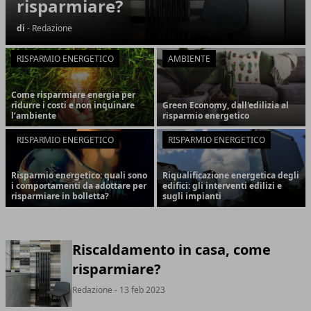
risparmiare?
di
- Redazione
RISPARMIO ENERGETICO
AMBIENTE
Come risparmiare energia per
ridurre i costi e non inquinare
Green Economy, dall'edilizia al
l’ambiente
risparmio energetico
RISPARMIO ENERGETICO
RISPARMIO ENERGETICO
Risparmio energetico: quali sono
Riqualificazione energetica degli
i comportamenti da adottare per
edifici: gli interventi edilizi e
risparmiare in bolletta?
sugli impianti
Riscaldamento in casa, come
risparmiare?
Redazione
- 13 feb 2023