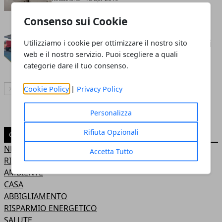
Consenso sui Cookie
Tettoia auto con fotovoltaico:
doppia funzione, doppi vantaggi
Utilizziamo i cookie per ottimizzare il nostro sito
web e il nostro servizio. Puoi scegliere a quali
Redazione
- 25 ott 2018
categorie dare il tuo consenso.
Cookie Policy
|
Privacy Policy
Articolo Successivo
Personalizza
Rifiuta Opzionali
CATEGORIE
NEWS
Accetta Tutto
RINNOVABILI
AMBIENTE
CASA
ABBIGLIAMENTO
RISPARMIO ENERGETICO
SALUTE