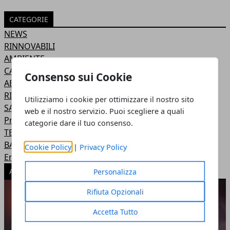
CATEGORIE
NEWS
RINNOVABILI
AMBIENTE
CASA
Consenso sui Cookie
ABBIGLIAMENTO
RISPARMIO ENERGETICO
Utilizziamo i cookie per ottimizzare il nostro sito
SALUTE
web e il nostro servizio. Puoi scegliere a quali
Prodotti Eco-Friendly
categorie dare il tuo consenso.
TERRITORIO
BAMBINI
Cookie Policy
|
Privacy Policy
Energia nucleare
ARTICOLI POPOLARI
Personalizza
Rifiuta Opzionali
Accetta Tutto