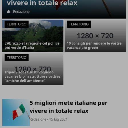
vivere in totale relax
di
- Redazione
TERRITORIO
TERRITORIO
L'Abruzzo è la regione col pollice
10 consigli per rendere le vostre
più verde d'Italia
vacanze più green
TERRITORIO
Tripadvisor, i turisti vogliono
vacanze bio in strutture ricettive
''amiche dell'ambiente''
5 migliori mete italiane per
vivere in totale relax
Redazione
- 15 lug 2021