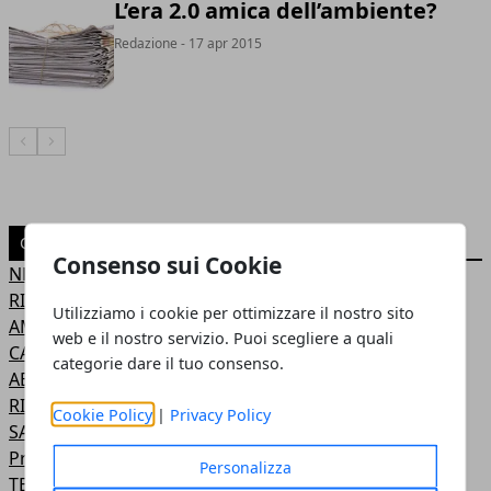
L’era 2.0 amica dell’ambiente?
Redazione
- 17 apr 2015
Articolo Precedente
Articolo Successivo
CATEGORIE
Consenso sui Cookie
NEWS
RINNOVABILI
Utilizziamo i cookie per ottimizzare il nostro sito
AMBIENTE
web e il nostro servizio. Puoi scegliere a quali
CASA
categorie dare il tuo consenso.
ABBIGLIAMENTO
RISPARMIO ENERGETICO
Cookie Policy
|
Privacy Policy
SALUTE
Prodotti Eco-Friendly
Personalizza
TERRITORIO