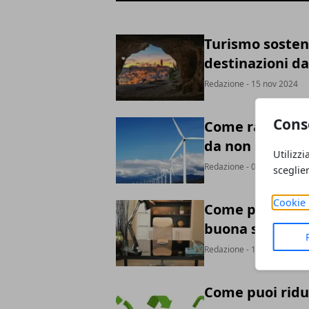
Turismo sosteni
destinazioni d
Redazione
- 15 nov 2024
Cons
Come raggiunger
da non sottova
Utilizzi
Redazione
- 01 ott 2024
sceglie
Cookie 
Come può aumen
buona sedia da 
Redazione
- 17 lug 2024
Come puoi ridur