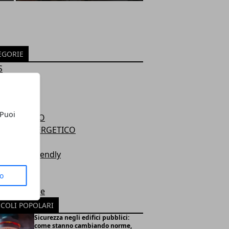
EGORIE
S
OVABILI
ENTE
 Puoi
GLIAMENTO
ARMIO ENERGETICO
TE
tti Eco-Friendly
ITORIO
to
INI
ia nucleare
ICOLI POPOLARI
Sicurezza negli edifici pubblici:
come stanno cambiando norme,