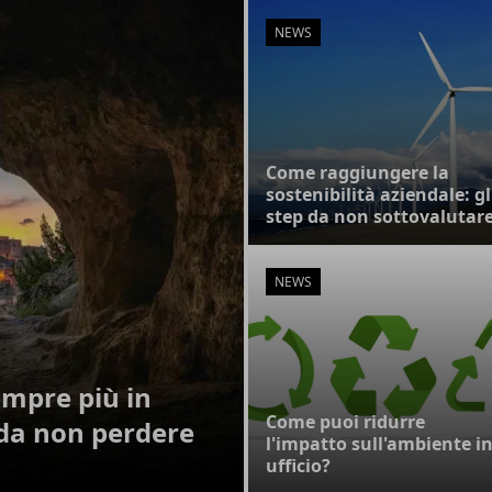
NEWS
Come raggiungere la
sostenibilità aziendale: gl
step da non sottovalutar
NEWS
empre più in
Come puoi ridurre
 da non perdere
l'impatto sull'ambiente i
ufficio?