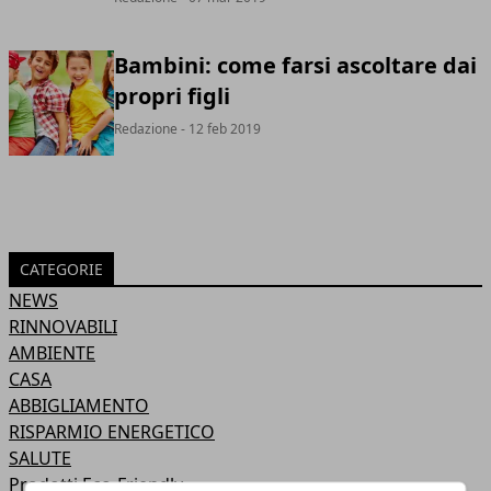
Bambini: come farsi ascoltare dai
propri figli
Redazione
- 12 feb 2019
CATEGORIE
NEWS
RINNOVABILI
AMBIENTE
CASA
ABBIGLIAMENTO
RISPARMIO ENERGETICO
SALUTE
Prodotti Eco-Friendly