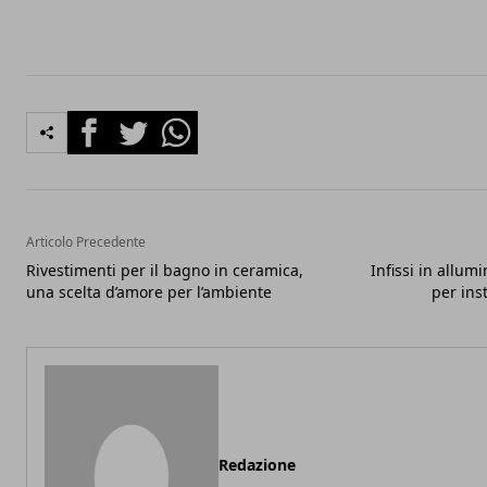
Facebook
Twitter
Whatsapp
Articolo Precedente
Rivestimenti per il bagno in ceramica,
Infissi in allum
una scelta d’amore per l’ambiente
per ins
Redazione