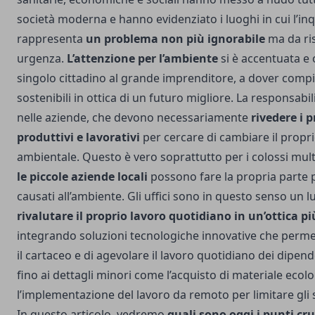
società moderna e hanno evidenziato i luoghi in cui l’i
rappresenta
un problema non più ignorabile
ma da ri
urgenza.
L’attenzione per l’ambiente
si è accentuata e o
singolo cittadino al grande imprenditore, a dover compi
sostenibili in ottica di un futuro migliore. La responsabi
nelle aziende, che devono necessariamente
rivedere i p
produttivi e lavorativi
per cercare di cambiare il propr
ambientale. Questo
è vero soprattutto per i colossi mult
le piccole aziende locali
possono fare la propria parte p
causati all’ambiente. Gli uffici sono in questo senso un 
rivalutare il proprio lavoro quotidiano in un’ottica p
integrando soluzioni tecnologiche innovative che permet
il cartaceo e di agevolare il lavoro quotidiano dei dipen
fino ai dettagli minori come l’acquisto di materiale ecolog
l’implementazione del lavoro da remoto per limitare gli
In questo articolo, vedremo
quali sono oggi i punti cru