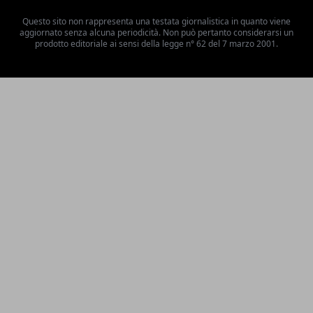
Questo sito non rappresenta una testata giornalistica in quanto viene
aggiornato senza alcuna periodicità. Non può pertanto considerarsi un
prodotto editoriale ai sensi della legge n° 62 del 7 marzo 2001.