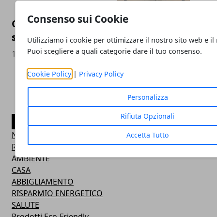
Consenso sui Cookie
Come può aumentare la tua produttività 
sedia da ufficio
Utilizziamo i cookie per ottimizzare il nostro sito web e il
Puoi scegliere a quali categorie dare il tuo consenso.
17/07/2024
Cookie Policy
|
Privacy Policy
Personalizza
Rifiuta Opzionali
CATEGORIE
NEWS
Accetta Tutto
RINNOVABILI
AMBIENTE
CASA
ABBIGLIAMENTO
RISPARMIO ENERGETICO
SALUTE
Prodotti Eco-Friendly