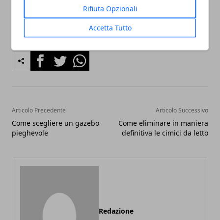
Rifiuta Opzionali
Accetta Tutto
Facebook
Twitter
Whatsapp
Articolo Precedente
Articolo Successivo
Come scegliere un gazebo
Come eliminare in maniera
pieghevole
definitiva le cimici da letto
Redazione