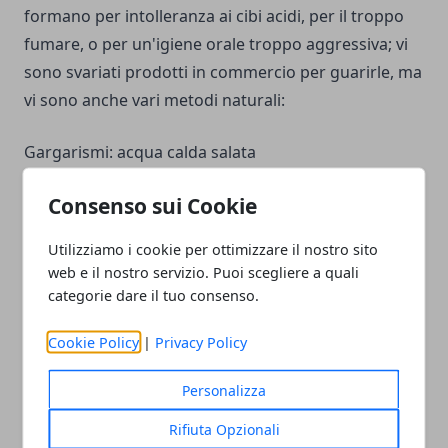
formano per intolleranza ai cibi acidi, per il troppo
fumare, o per un'igiene orale troppo aggressiva; vi
sono svariati prodotti in commercio per guarirle, ma
vi sono anche vari metodi naturali:
Gargarismi: acqua calda salata
Limone, applicare il succo direttamente sull'ulcera
Consenso sui Cookie
con un cotton fioc
Ghiaccio: il freddo attenua l’infiammazione e il
Utilizziamo i cookie per ottimizzare il nostro sito
dolore
web e il nostro servizio. Puoi scegliere a quali
Liquirizia: ottimo antiinfiammatorio e curativo.
categorie dare il tuo consenso.
Tè nero: analgesico
Cookie Policy
|
Privacy Policy
Personalizza
Rifiuta Opzionali