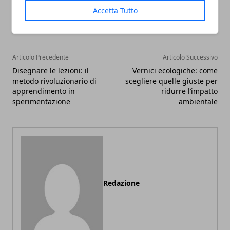
Facebook
Twitter
Whatsapp
Accetta Tutto
Articolo Precedente
Articolo Successivo
Disegnare le lezioni: il
Vernici ecologiche: come
metodo rivoluzionario di
scegliere quelle giuste per
apprendimento in
ridurre l’impatto
sperimentazione
ambientale
Redazione