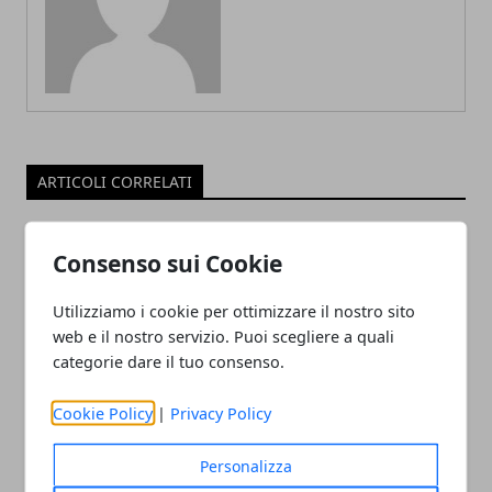
ARTICOLI CORRELATI
Consenso sui Cookie
Utilizziamo i cookie per ottimizzare il nostro sito
web e il nostro servizio. Puoi scegliere a quali
categorie dare il tuo consenso.
Cookie Policy
|
Privacy Policy
Turismo sostenibile sempre più in
trend: le destinazioni da non perdere
Personalizza