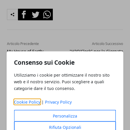
Facebook
Twitter
Whatsapp
Articolo Precedente
Articolo Successivo
My House of Earth;
"H2O'Clock" per la Giornata
Complete Cob and Natural
Mondiale dell'Acqua 2015
Consenso sui Cookie
Building
Utilizziamo i cookie per ottimizzare il nostro sito
web e il nostro servizio. Puoi scegliere a quali
categorie dare il tuo consenso.
Cookie Policy
|
Privacy Policy
Redazione
Personalizza
Rifiuta Opzionali