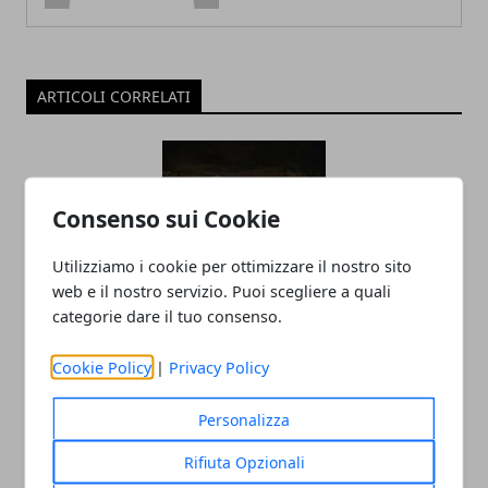
ARTICOLI CORRELATI
Consenso sui Cookie
Utilizziamo i cookie per ottimizzare il nostro sito
web e il nostro servizio. Puoi scegliere a quali
categorie dare il tuo consenso.
Turismo sostenibile sempre più in
trend: le destinazioni da non perdere
Cookie Policy
|
Privacy Policy
15/11/2024
Personalizza
Rifiuta Opzionali