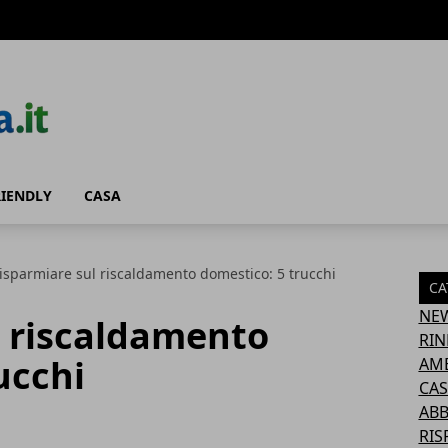
RIENDLY
CASA
isparmiare sul riscaldamento domestico: 5 trucchi
CA
NE
l riscaldamento
RIN
ucchi
AM
CAS
AB
RIS