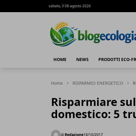
sabato, il 08 agosto 2026
Blog Ecologia
HOME
NEWS
PRODOTTI ECO-F
Home
RISPARMIO ENERGETICO
R
Risparmiare su
domestico: 5 tr
di
Redazione
18/10/2017