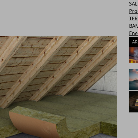
SAL
Pro
TER
BAM
Ene
AR