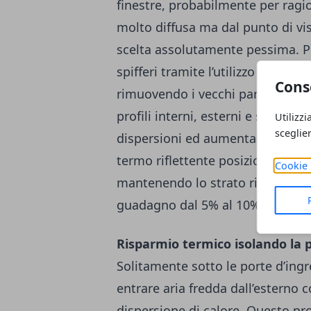
finestre, probabilmente per ragio
molto diffusa ma dal punto di vis
scelta assolutamente pessima. Per
spifferi tramite l’utilizzo di un pa
Cons
rimuovendo i vecchi para spifferi 
profili interni, esterni e superior
Utilizzi
sceglie
dispersioni ed aumentare l’effici
termo riflettente posizionandolo
Cookie 
mantenendo lo strato riflettente 
guadagno dal 5% al 10% di efficie
Risparmio termico isolando la 
Solitamente sotto le porte d’ingr
entrare aria fredda dall’esterno co
dispersione di calore. Questo pro