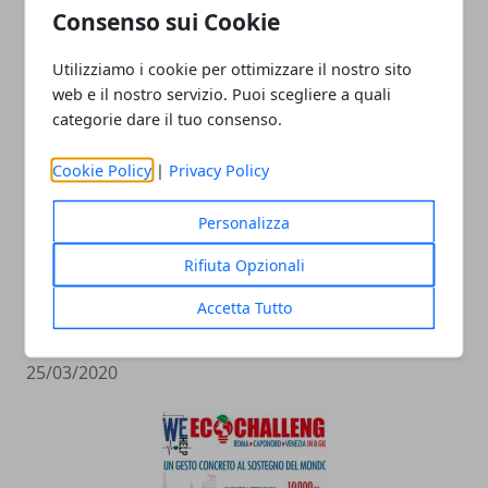
Perché scegliere prodotti
Consenso sui Cookie
biodegradabili
29/12/2021
Utilizziamo i cookie per ottimizzare il nostro sito
web e il nostro servizio. Puoi scegliere a quali
categorie dare il tuo consenso.
Cookie Policy
|
Privacy Policy
Personalizza
Rifiuta Opzionali
L’aspetto eco dei condizionatori
Accetta Tutto
industriali
25/03/2020