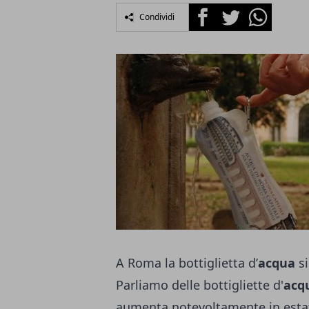
Facebook
Twitter
Whatsapp
Condividi
A Roma la bottiglietta d’
acqua
si
Parliamo delle bottigliette d'
acq
aumenta notevoltamente in esta