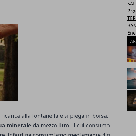
SAL
Pro
TER
BAM
Ene
AR
 ricarica alla fontanella e si piega in borsa.
ua minerale
da mezzo litro, il cui consumo
te, infatti ne consumiamo mediamente 4 o