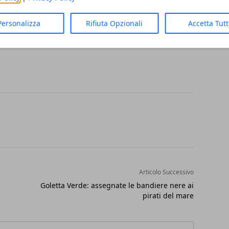
to a chi continuerà ad utilizzarla anche al
Personalizza
Rifiuta Opzionali
Accetta Tut
Articolo Successivo
Goletta Verde: assegnate le bandiere nere ai
pirati del mare