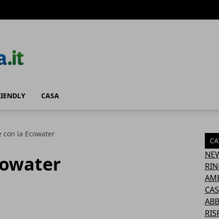
RIENDLY
CASA
e con la Ecowater
CA
NE
cowater
RIN
AM
CAS
AB
RIS