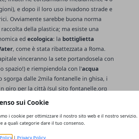
tagioni), e dopo il loro uso invadono strade e
torici. Ovviamente sarebbe buona norma
 raccolta della plastica; ma esiste una
onomica ed
ecologica
: la
bottiglietta
Water
, come è stata ribattezzata a Roma
.
capitale vinceranno la sete portandosela con
o spazio!) e riempiendola con l'
acqua
 sgorga dalle 2mila fontanelle in ghisa, i
n giro per la città (sul sito fontanelle.org
iornata). La
ecowater
è nata dalla
enso sui Cookie
ma e Zètema Progetto Cultura, con lo
amo i cookie per ottimizzare il nostro sito web e il nostro servizio.
stivo delle bottigliette di plastica vuote
re a quali categorie dare il tuo consenso.
in vendita in tutte le librerie dei musei
 turistica. Costa due euro, ma ne farà
Policy
|
Privacy Policy