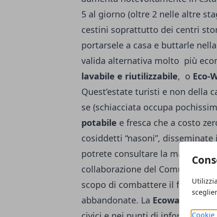
5 al giorno (oltre 2 nelle altre s
cestini soprattutto dei centri s
portarsele a casa e buttarle nella
valida alternativa molto più ec
lavabile
e riutilizzabile
, o
Eco-
Quest’estate turisti e non della 
se (schiacciata occupa pochissim
potabile
e fresca che a costo zero
cosiddetti “nasoni”, disseminate i
potrete consultare la mappa agg
Cons
collaborazione del Comune di Ro
Utilizzi
scopo di combattere il fenomeno e
sceglie
abbandonate. La
Ecowater
è già 
civici e nei punti di informazione
Cookie 