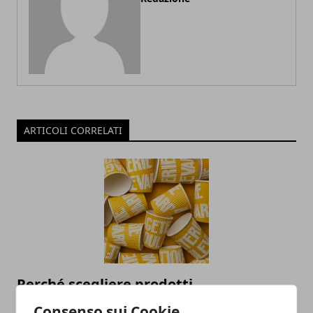
ARTICOLI CORRELATI
Perché scegliere prodotti
biodegradabili
Consenso sui Cookie