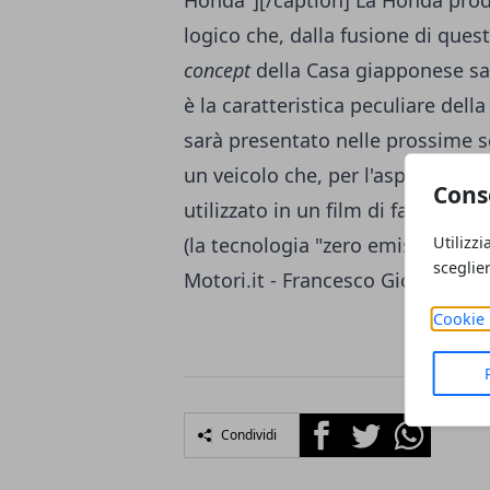
Honda"][/caption] La Honda prod
logico che, dalla fusione di ques
concept
della Casa giapponese sar
è la caratteristica peculiare dell
sarà presentato nelle prossime se
un veicolo che, per l'aspetto est
Cons
utilizzato in un film di fantasci
Utilizzi
(la tecnologia "zero emissioni" è 
sceglie
Motori.it - Francesco Giorgi
Cookie 
Facebook
Twitter
Whatsapp
Condividi