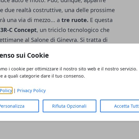
uce auto e moto. Può, dunque, apparire
te due realtà costruttive, una delle prossime
à una via di mezzo... a
tre ruote.
E questa
a
3R-C Concept
, un triciclo tecnologico che
ttimane al Salone di Ginevra. Si tratta di
etico, potrebbe risultare idoneo per essere
enso sui Cookie
enza. Abitacolo monoposto,
motore elettrico
amo i cookie per ottimizzare il nostro sito web e il nostro servizio.
un imperativo al quale [continua...] Fonte:
re a quali categorie dare il tuo consenso.
Policy
|
Privacy Policy
Personalizza
Rifiuta Opzionali
Accetta Tut