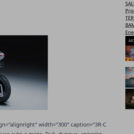
SAL
Pro
TER
BAM
Ene
AR
gn="alignright" width="300" caption="3R-C