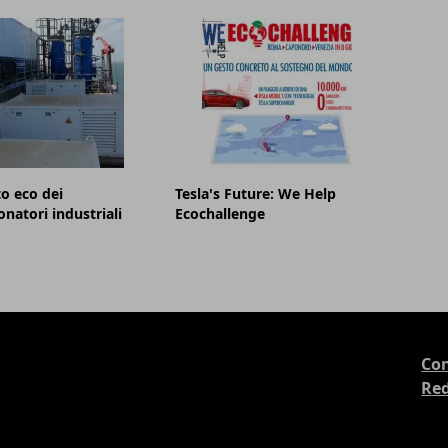
to eco dei
Tesla's Future: We Help
onatori industriali
Ecochallenge
Con
Re