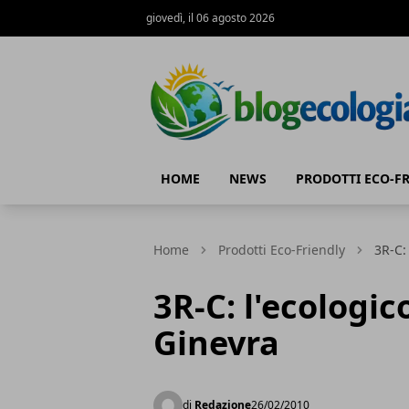
giovedì, il 06 agosto 2026
Blog Ecologia
HOME
NEWS
PRODOTTI ECO-F
Home
Prodotti Eco-Friendly
3R-C:
3R-C: l'ecologic
Ginevra
di
Redazione
26/02/2010