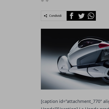
Facebook
Twitter
Whatsapp
Condividi
[caption id="attachment_770" ali