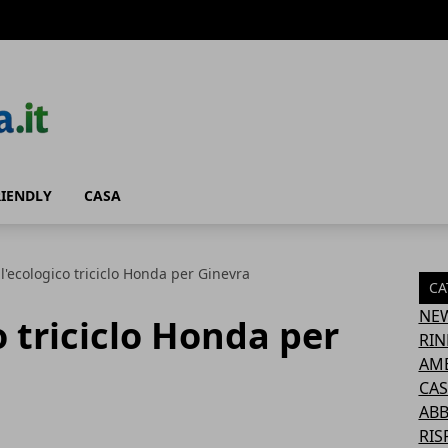
RIENDLY
CASA
 l'ecologico triciclo Honda per Ginevra
CA
NE
o triciclo Honda per
RIN
AM
CAS
AB
RIS