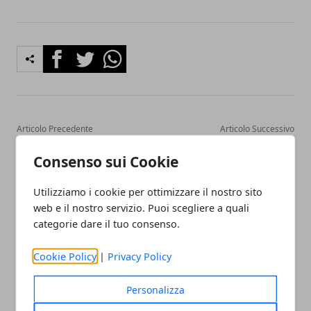
Facebook
Twitter
Whatsapp
Articolo Precedente
Articolo Successivo
Ape: Uno sguardo alla
Riccione sarà la prima città
Consenso sui Cookie
situazione degli edifici
turistica intelligente
italiani
Utilizziamo i cookie per ottimizzare il nostro sito
web e il nostro servizio. Puoi scegliere a quali
categorie dare il tuo consenso.
Cookie Policy
|
Privacy Policy
Redazione
Personalizza