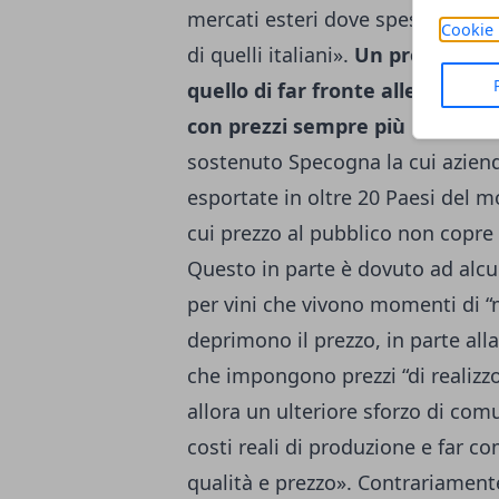
mercati esteri dove spesso i con
Cookie 
di quelli italiani».
Un problema di
quello di far fronte alle richie
con prezzi sempre più bassi
. «
sostenuto Specogna la cui aziend
esportate in oltre 20 Paesi del m
cui prezzo al pubblico non copre
Questo in parte è dovuto ad alcu
per vini che vivono momenti di “m
deprimono il prezzo, in parte all
che impongono prezzi “di realizz
allora un ulteriore sforzo di comu
costi reali di produzione e far c
qualità e prezzo». Contrariame