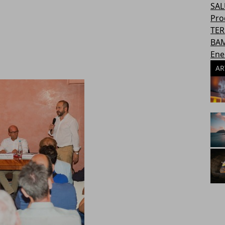
SAL
Pro
TER
BAM
Ene
AR