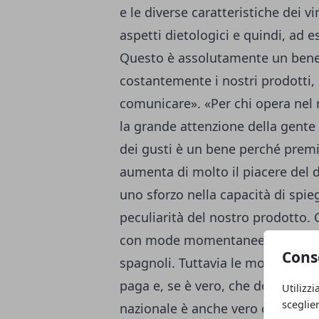
e le diverse caratteristiche dei vi
aspetti dietologici e quindi, ad 
Questo è assolutamente un bene 
costantemente i nostri prodotti,
comunicare». «Per chi opera nel 
la grande attenzione della gente 
dei gusti è un bene perché premia
aumenta di molto il piacere del d
uno sforzo nella capacità di spie
peculiarità del nostro prodotto. 
con mode momentanee come quella
Cons
spagnoli. Tuttavia le mode passan
paga e, se è vero, che dobbiamo 
Utilizzi
sceglie
nazionale è anche vero che l'agro