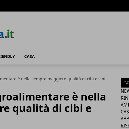
RIENDLY
CASA
alimentare è nella sempre maggiore qualità di cibi e vini
CA
NE
agroalimentare è nella
RIN
 qualità di cibi e
AM
CAS
AB
RIS