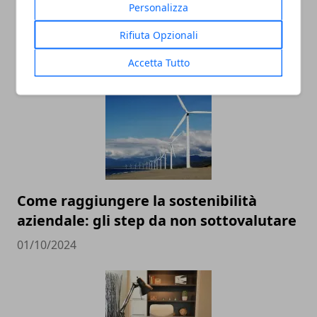
Turismo sostenibile sempre più in
Personalizza
trend: le destinazioni da non perdere
Rifiuta Opzionali
15/11/2024
Accetta Tutto
Come raggiungere la sostenibilità
aziendale: gli step da non sottovalutare
01/10/2024