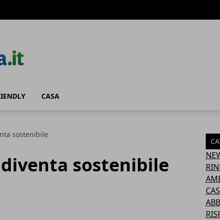
RIENDLY
CASA
nta sostenibile
CA
NE
 diventa sostenibile
RIN
AM
CAS
AB
RIS