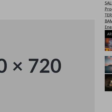
SAL
Pro
TER
BAM
Ene
AR