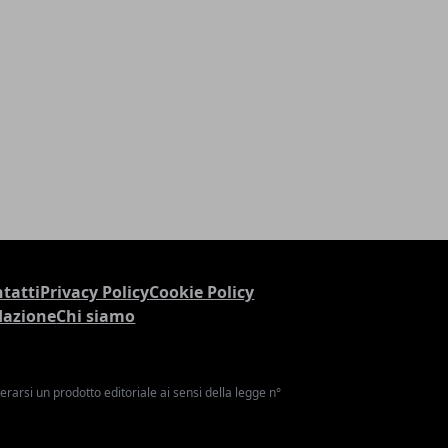
tatti
Privacy Policy
Cookie Policy
dazione
Chi siamo
arsi un prodotto editoriale ai sensi della legge n°