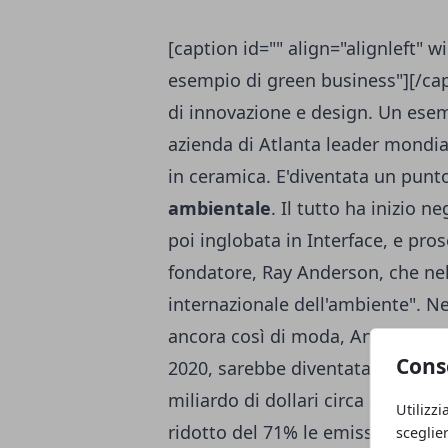
[caption id="" align="alignleft" w
esempio di green business"][/capt
di innovazione e design. Un ese
azienda di Atlanta leader mondia
in ceramica. E'diventata un punto
ambientale
. Il tutto ha inizio n
poi inglobata in Interface, e pros
fondatore, Ray Anderson, che nel
internazionale dell'ambiente". N
ancora così di moda, Andersonave
Cons
2020, sarebbe diventata a
impat
miliardo di dollari circa e, dal 1
Utilizzi
ridotto del 71% le emissioni di g
sceglie