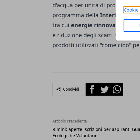
d'acqua per unità di produzione e
Cookie 
programma della
Interface Flor
tra cui
energie rinnovabili
, mate
e riduzione degli scarti coinvolge
prodotti utilizzati "come cibo" pe
Facebook
Twitter
Whatsapp
Condividi
Articolo Precedente
Rimini: aperte iscrizioni per aspiranti Gu
Ecologiche Volontarie