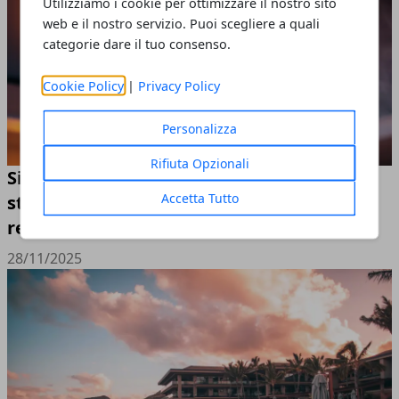
Utilizziamo i cookie per ottimizzare il nostro sito
web e il nostro servizio. Puoi scegliere a quali
categorie dare il tuo consenso.
Cookie Policy
|
Privacy Policy
Personalizza
Rifiuta Opzionali
Sicurezza negli edifici pubblici: come
Accetta Tutto
stanno cambiando norme, strutture e
responsabilità
28/11/2025