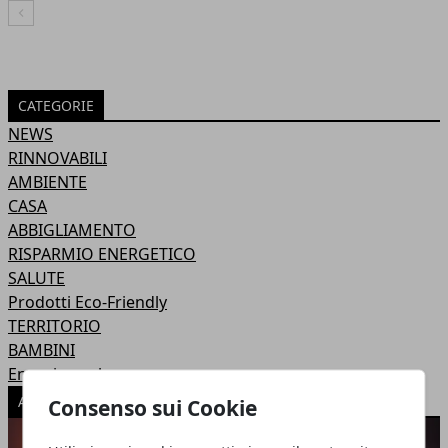
Articolo Precedente
CATEGORIE
NEWS
RINNOVABILI
AMBIENTE
CASA
ABBIGLIAMENTO
RISPARMIO ENERGETICO
SALUTE
Prodotti Eco-Friendly
TERRITORIO
BAMBINI
Energia nucleare
ARTICOLI POPOLARI
Consenso sui Cookie