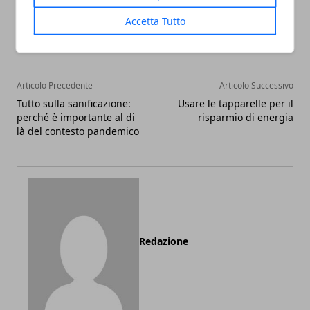
Facebook
Twitter
Whatsapp
Accetta Tutto
Articolo Precedente
Articolo Successivo
Tutto sulla sanificazione:
Usare le tapparelle per il
perché è importante al di
risparmio di energia
là del contesto pandemico
Redazione