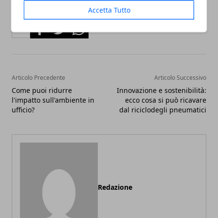
Accetta Tutto
Facebook
Twitter
Whatsapp
Articolo Precedente
Articolo Successivo
Come puoi ridurre
Innovazione e sostenibilità:
l'impatto sull'ambiente in
ecco cosa si può ricavare
ufficio?
dal riciclodegli pneumatici
Redazione