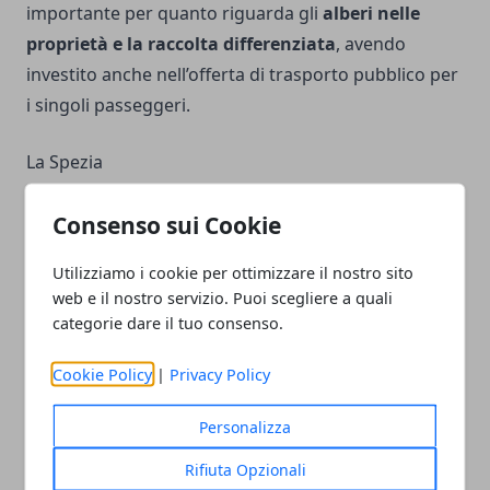
importante per quanto riguarda gli
alberi nelle
proprietà e la raccolta differenziata
, avendo
investito anche nell’offerta di trasporto pubblico per
i singoli passeggeri.
La Spezia
Ultima tra le migliori città green in cui vivere in Italia
Consenso sui Cookie
è
La Spezia
, in Liguria; con valori bassi per PM10,
Utilizziamo i cookie per ottimizzare il nostro sito
ozono e, soprattutto, un
tasso di motorizzazione di
web e il nostro servizio. Puoi scegliere a quali
poco più del 50%,
la città privilegia l’investimento in
categorie dare il tuo consenso.
piste ciclabili, isole pedonali e un uso sapiente del
suolo pubblico, che permette di accogliere il pedone
Cookie Policy
|
Privacy Policy
e di aiutare la sostenibilità.
Personalizza
Rifiuta Opzionali