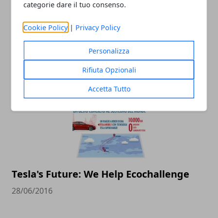
categorie dare il tuo consenso.
Cookie Policy
|
Privacy Policy
L’aspetto eco dei condizionatori
industriali
Personalizza
25/03/2020
Rifiuta Opzionali
Accetta Tutto
Tesla's Future: We Help Ecochallenge
28/06/2016