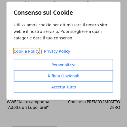
dolori addominali o infiammazioni della mucosa
gastrointestinale o disturbi digestivi, poiché questa
Consenso sui Cookie
pianta riduce gli spasmi e il dolore, migliora la
Utilizziamo i cookie per ottimizzare il nostro sito
digestione ed è leggermente sedativa.
web e il nostro servizio. Puoi scegliere a quali
categorie dare il tuo consenso.
Cookie Policy
|
Privacy Policy
Facebook
Twitter
Whatsapp
Personalizza
Rifiuta Opzionali
Accetta Tutto
Articolo Precedente
Articolo Successivo
WWF Italia: campagna
Concorso PREMIO IMPATTO
"Adotta un Lupo, ora!"
ZERO