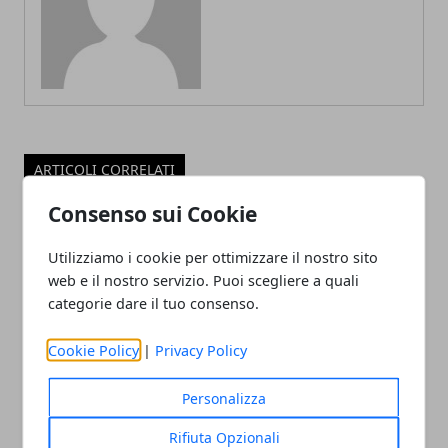
ARTICOLI CORRELATI
Consenso sui Cookie
Utilizziamo i cookie per ottimizzare il nostro sito
web e il nostro servizio. Puoi scegliere a quali
categorie dare il tuo consenso.
Cookie Policy
|
Privacy Policy
Perché scegliere prodotti
Personalizza
biodegradabili
Rifiuta Opzionali