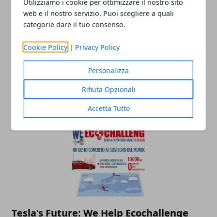
Utilizziamo i cookie per ottimizzare il nostro sito
web e il nostro servizio. Puoi scegliere a quali
categorie dare il tuo consenso.
Cookie Policy
|
Privacy Policy
Personalizza
L’aspetto eco dei condizionatori
Rifiuta Opzionali
industriali
25/03/2020
Accetta Tutto
Tesla's Future: We Help Ecochallenge