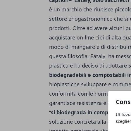
caption="Eataly, solo sacchetti
è un marchio che riunisce piccole
settore enogastronomico che si c
prodotti. Oltre ad avere alcuni pun
acquistare on-line cibi di alta q
modo di mangiare e di distribuire
questa filosofia, Eataly ha mes
plastica e ha deciso di adottare
biodegradabili e compostabili i
bioplastiche sviluppate e comme
conformità con le norme europee
Cons
garantisce resistenza e tenuta del
“
si biodegrada in compostaggio
Utilizzi
soluzione concreta alla domanda
sceglie