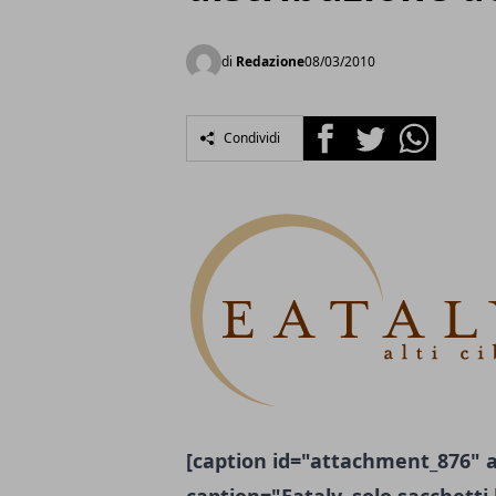
di
Redazione
08/03/2010
Facebook
Twitter
Whatsapp
Condividi
[caption id="attachment_876" a