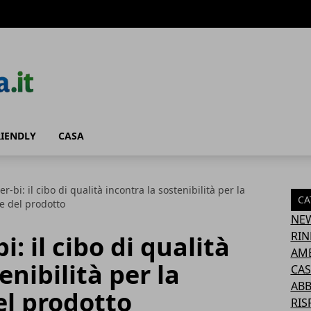
RIENDLY
CASA
r-bi: il cibo di qualità incontra la sostenibilità per la
CA
e del prodotto
NE
RIN
i: il cibo di qualità
AM
enibilità per la
CAS
AB
el prodotto
RIS