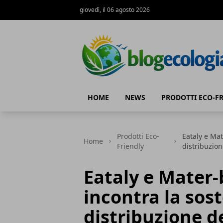
giovedì, il 06 agosto 2026
Blog Ecologia
HOME
NEWS
PRODOTTI ECO-F
Prodotti Eco-
Eataly e Mate
Home
Friendly
distribuzion
Eataly e Mater-b
incontra la sost
distribuzione d