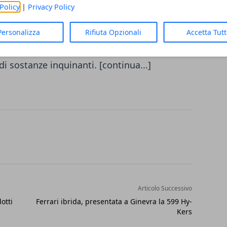
 risorse rinnovabili di origine agricola
,
Policy
|
Privacy Policy
 effetto serra, riduce il consumo di energia
pleta un circolo virtuoso: le materie prime
Personalizza
Rifiuta Opzionali
Accetta Tut
terra attraverso processi di biodegradazione
di sostanze inquinanti. [continua...]
Articolo Successivo
otti
Ferrari ibrida, presentata a Ginevra la 599 Hy-
Kers