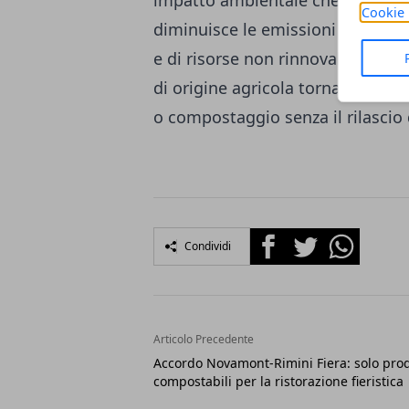
impatto ambientale che
nasce da
Cookie 
diminuisce le emissioni di gas ad
e di risorse non rinnovabili, com
di origine agricola tornano alla 
o compostaggio senza il rilascio 
Facebook
Twitter
Whatsapp
Condividi
Articolo Precedente
Accordo Novamont-Rimini Fiera: solo prod
compostabili per la ristorazione fieristica