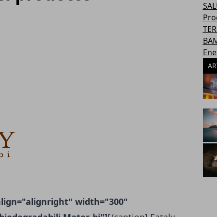
SAL
Pro
TER
BAM
Ene
AR
lign="alignright" width="300"