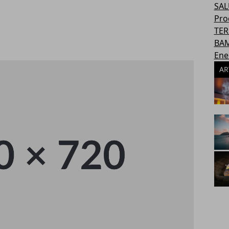
SAL
Pro
TER
BAM
Ene
AR