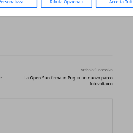
Personalizza
Rifiuta Opzionali
Accetta Tut
Articolo Successivo
e
La Open Sun firma in Puglia un nuovo parco
fotovoltaico