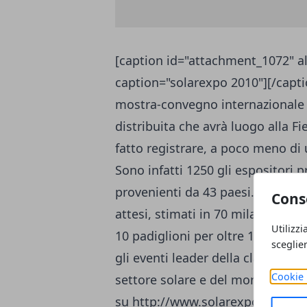
[caption id="attachment_1072" al
caption="solarexpo 2010"][/capti
mostra-convegno internazionale
distribuita che avrà luogo alla F
fatto registrare, a poco meno di u
Sono infatti 1250 gli espositori 
provenienti da 43 paesi. Elevato a
Cons
attesi, stimati in 70 mila e potran
Utilizzi
10 padiglioni per oltre 100.000 
sceglie
gli eventi leader della classifica 
Cookie 
settore solare e del mondo rinnov
su http://www.solarexpo.com/fie