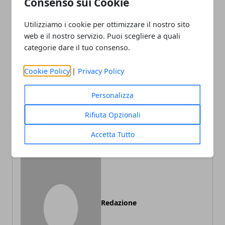
Consenso sui Cookie
Utilizziamo i cookie per ottimizzare il nostro sito
Facebook
Twitter
Whatsapp
web e il nostro servizio. Puoi scegliere a quali
categorie dare il tuo consenso.
Cookie Policy
|
Privacy Policy
Articolo Precedente
Articolo Successivo
Personalizza
Come risparmiare energia
Green Economy,
per ridurre i costi e non
dall'edilizia al risparmio
Rifiuta Opzionali
inquinare l’ambiente
energetico
Accetta Tutto
Redazione