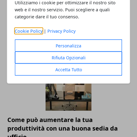
Utilizziamo i cookie per ottimizzare il nostro sito
web e il nostro servizio. Puoi scegliere a quali
categorie dare il tuo consenso.
Cookie Policy
|
Privacy Policy
Come raggiungere la sostenibilità
aziendale: gli step da non sottovalutare
Personalizza
01/10/2024
Rifiuta Opzionali
Accetta Tutto
Come può aumentare la tua
produttività con una buona sedia da
ufficio