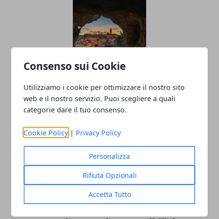
Consenso sui Cookie
Turismo sostenibile sempre più in
Utilizziamo i cookie per ottimizzare il nostro sito
trend: le destinazioni da non perdere
web e il nostro servizio. Puoi scegliere a quali
categorie dare il tuo consenso.
15/11/2024
Cookie Policy
|
Privacy Policy
Personalizza
Rifiuta Opzionali
Accetta Tutto