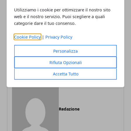
Utilizziamo i cookie per ottimizzare il nostro sito
Facebook
Twitter
Whatsapp
web e il nostro servizio. Puoi scegliere a quali
categorie dare il tuo consenso.
Cookie Policy
|
Privacy Policy
Articolo Precedente
Articolo Successivo
Ecologia Italia. Il Gruppo
Aston Martin lancera' la
Personalizza
SANFAUSTINO abbraccia il
Cygnet elettrica nel 2013
Rifiuta Opzionali
green mood
Accetta Tutto
Redazione