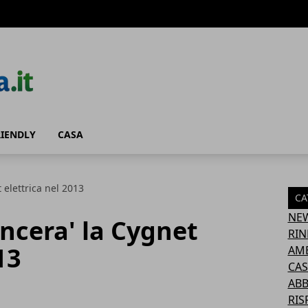
RIENDLY
CASA
 elettrica nel 2013
CA
NE
ncera' la Cygnet
RIN
13
AM
CAS
AB
RIS