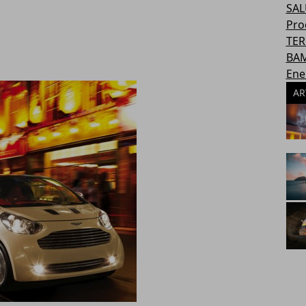
SAL
Pro
TER
BAM
Ene
AR