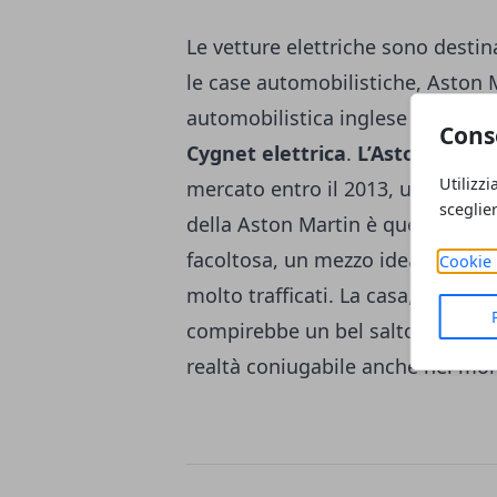
Le vetture elettriche sono destin
le case automobilistiche, Aston 
automobilistica inglese nei pross
Cons
Cygnet elettrica
.
L’Aston Martin
Utilizzi
mercato entro il 2013, una vettura
sceglie
della Aston Martin è quella di cre
facoltosa, un mezzo ideale per g
Cookie 
molto trafficati. La casa, da sem
compirebbe un bel salto verso la
realtà coniugabile anche nel mon