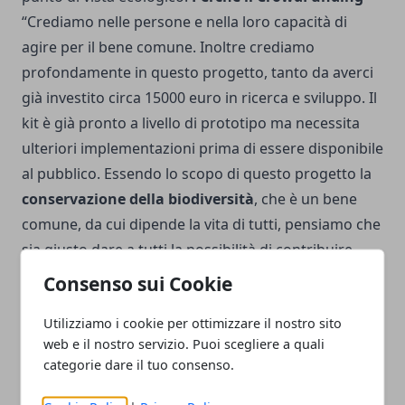
“Crediamo nelle persone e nella loro capacità di
agire per il bene comune. Inoltre crediamo
profondamente in questo progetto, tanto da averci
già investito circa 15000 euro in ricerca e sviluppo. Il
kit è già pronto a livello di prototipo ma necessita
ulteriori implementazioni prima di essere disponibile
al pubblico. Essendo lo scopo di questo progetto la
conservazione della biodiversità
, che è un bene
comune, da cui dipende la vita di tutti, pensiamo che
sia giusto dare a tutti la possibilità di contribuire
economicamente a questa sfida per accelerare il
Consenso sui Cookie
completamento del progetto e renderlo disponibile
Utilizziamo i cookie per ottimizzare il nostro sito
nel più breve tempo possibile”.
Come contribuire
Si
web e il nostro servizio. Puoi scegliere a quali
può contribuire in due modi ugualmente
categorie dare il tuo consenso.
importantissimi (uno non esclude l'altro!): 1) Un
contributo economico tramite la piattaforma che