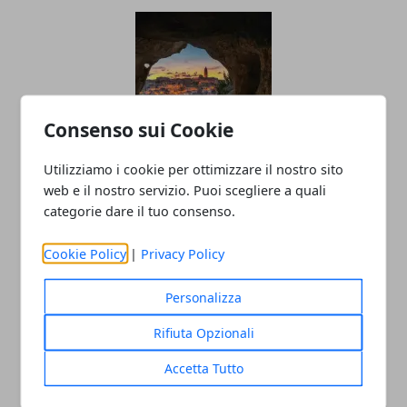
Consenso sui Cookie
Utilizziamo i cookie per ottimizzare il nostro sito
Turismo sostenibile sempre più in
web e il nostro servizio. Puoi scegliere a quali
trend: le destinazioni da non perdere
categorie dare il tuo consenso.
15/11/2024
Cookie Policy
|
Privacy Policy
Personalizza
Rifiuta Opzionali
Accetta Tutto