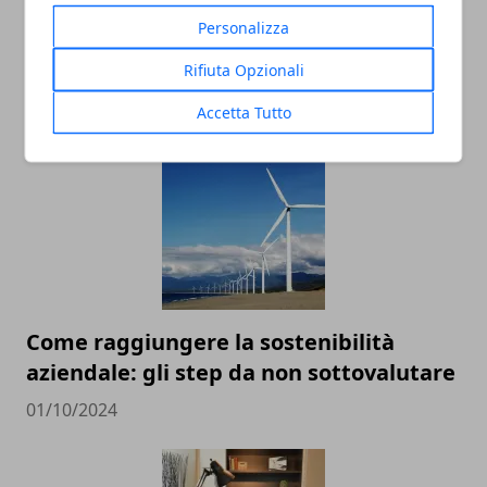
Personalizza
Turismo sostenibile sempre più in
trend: le destinazioni da non perdere
Rifiuta Opzionali
15/11/2024
Accetta Tutto
Come raggiungere la sostenibilità
aziendale: gli step da non sottovalutare
01/10/2024