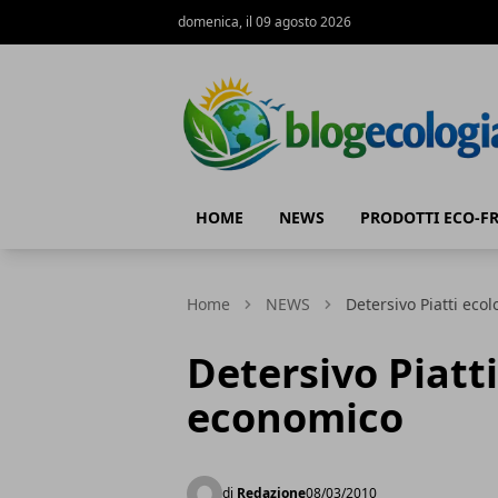
domenica, il 09 agosto 2026
Blog Ecologia
HOME
NEWS
PRODOTTI ECO-F
Home
NEWS
Detersivo Piatti eco
Detersivo Piatt
economico
di
Redazione
08/03/2010