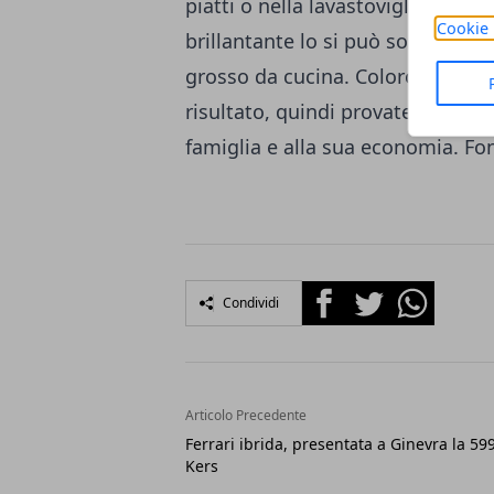
piatti o nella lavastoviglie si p
Cookie 
brillantante lo si può sostituire c
grosso da cucina. Coloro che l'h
risultato, quindi provatelo, faret
famiglia e alla sua economia. F
Facebook
Twitter
Whatsapp
Condividi
Articolo Precedente
Ferrari ibrida, presentata a Ginevra la 59
Kers