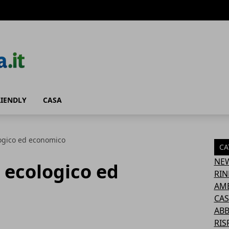
RIENDLY
CASA
logico ed economico
CA
NE
i ecologico ed
RIN
AM
CAS
AB
RIS