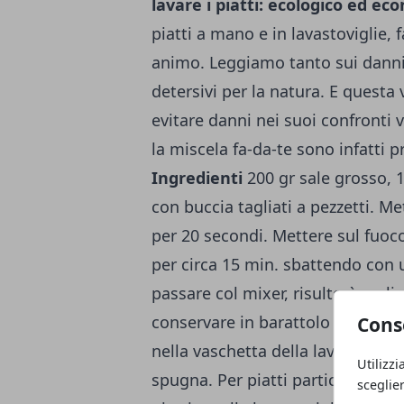
lavare i piatti: ecologico ed ec
piatti a mano e in lavastoviglie, fa
animo. Leggiamo tanto sui danni 
detersivi per la natura. E questa
evitare danni nei suoi confronti 
la miscela fa-da-te sono infatti 
Ingredienti
200 gr sale grosso, 1
con buccia tagliati a pezzetti. Mett
per 20 secondi. Mettere sul fuoco 
per circa 15 min. sbattendo con u
passare col mixer, risulterà un 
conservare in barattolo di vetro 
Cons
nella vaschetta della lavastovigl
Utilizzi
spugna. Per piatti particolarment
sceglie