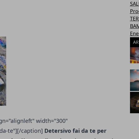
SAL
Pro
TER
BAM
Ene
AR
gn="alignleft" width="300"
da-te"]
[/caption]
Detersivo fai da te per