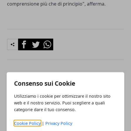
comprensione più che di principio", afferma.
Facebook
Twitter
Whatsapp
Articolo Precedente
Articolo Successivo
160 grandi chef rinunciano
Green drink la nuova moda
Consenso sui Cookie
al tonno rosso
che fa bene all’ambiente
Utilizziamo i cookie per ottimizzare il nostro sito
web e il nostro servizio. Puoi scegliere a quali
categorie dare il tuo consenso.
Cookie Policy
|
Privacy Policy