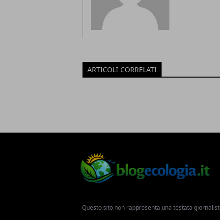
ARTICOLI CORRELATI
Questo sito non rappresenta una testata giornalist