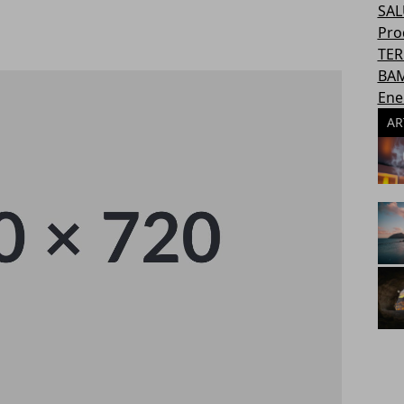
SAL
Pro
TER
BAM
Ene
AR