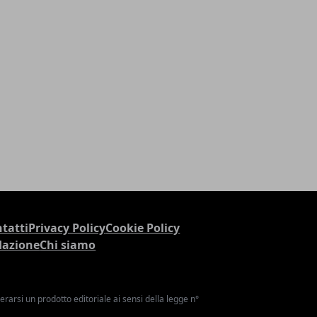
tatti
Privacy Policy
Cookie Policy
dazione
Chi siamo
arsi un prodotto editoriale ai sensi della legge n°