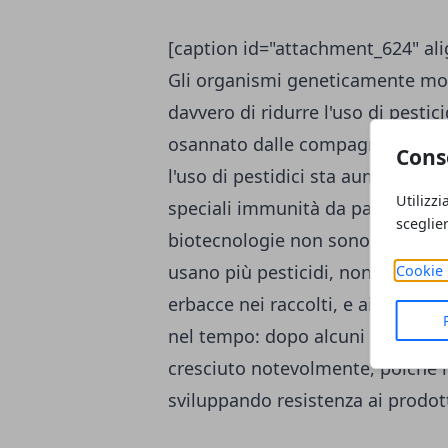
[caption id="attachment_624" ali
Gli organismi geneticamente mod
davvero di ridurre l'uso di pesti
osannato dalle compagnie produt
Cons
l'uso di pestidici sta aumentando
Utilizzi
speciali immunità da parassiti de
sceglie
biotecnologie non sono più così 
usano più pesticidi, non meno! La 
Cookie 
erbacce nei raccolti, e ai parass
nel tempo: dopo alcuni anni di rid
cresciuto notevolmente, poichè le 
sviluppando resistenza ai prodott