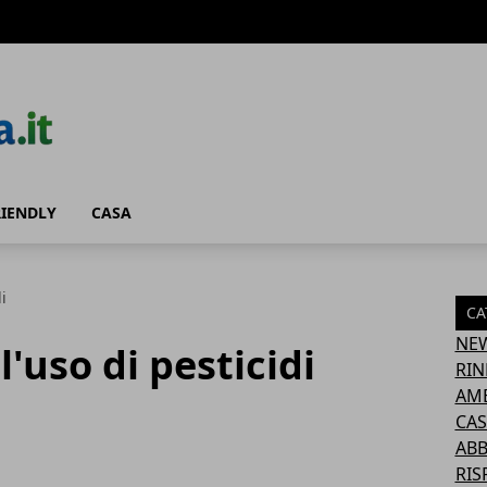
RIENDLY
CASA
i
CA
NE
uso di pesticidi
RIN
AM
CAS
AB
RIS