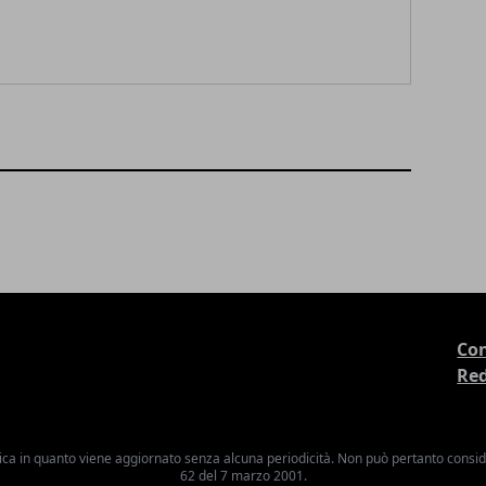
Con
Re
ica in quanto viene aggiornato senza alcuna periodicità. Non può pertanto consider
62 del 7 marzo 2001.