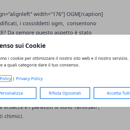
gn="alignleft" width="176"] OGM[/caption]
ificati, i cossiddetti ogm, consentono
cidi? Da sempre questo aspetto è stato
trici di ogm, ma secondo recenti studi
enso sui Cookie
 anche per questo tipo di colture. Le
amo i cookie per ottimizzare il nostro sito web e il nostro servizio.
lle sementi modificate ottenute grazie alle
re a quali categorie dare il tuo consenso.
efficaci. La maggior parte delle colture ogm
resistenza agli erbicidi, usati per ridurre le
Policy
|
Privacy Policy
iti, ha avuto infatti uno sviluppo complesso
Personalizza
Rifiuta Opzionali
Accetta Tut
uzione, l'uso di erbicidi e insetticidi è
erbacce e i parassiti si sono 'rafforzati',
i chimici.