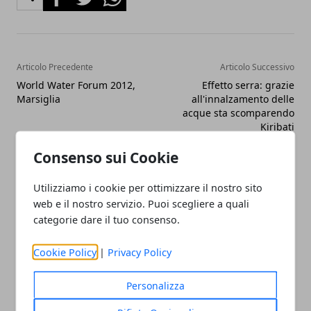
Articolo Precedente
Articolo Successivo
World Water Forum 2012,
Effetto serra: grazie
Marsiglia
all'innalzamento delle
acque sta scomparendo
Kiribati
Consenso sui Cookie
Utilizziamo i cookie per ottimizzare il nostro sito
web e il nostro servizio. Puoi scegliere a quali
categorie dare il tuo consenso.
Redazione
Cookie Policy
|
Privacy Policy
Personalizza