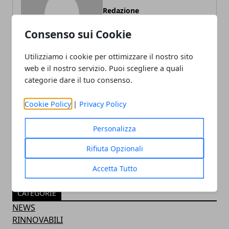
Redazione
Consenso sui Cookie
Utilizziamo i cookie per ottimizzare il nostro sito
web e il nostro servizio. Puoi scegliere a quali
categorie dare il tuo consenso.
Cookie Policy
|
Privacy Policy
ARTICOLI CORRELATI
Personalizza
Rifiuta Opzionali
Accetta Tutto
CATEGORIE
NEWS
RINNOVABILI