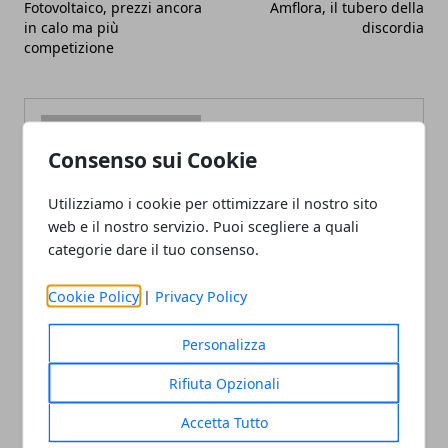
Fotovoltaico, prezzi ancora
Amflora, il tubero della
in calo ma più
discordia
competizione
Consenso sui Cookie
Utilizziamo i cookie per ottimizzare il nostro sito
Redazione
web e il nostro servizio. Puoi scegliere a quali
categorie dare il tuo consenso.
Cookie Policy
|
Privacy Policy
Personalizza
Rifiuta Opzionali
ARTICOLI CORRELATI
Accetta Tutto