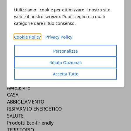
Utilizziamo i cookie per ottimizzare il nostro sito
ARTICOLI CORRELATI
web e il nostro servizio. Puoi scegliere a quali
categorie dare il tuo consenso.
Cookie Policy
|
Privacy Policy
Personalizza
Rifiuta Opzionali
CATEGORIE
NEWS
Accetta Tutto
RINNOVABILI
AMBIENTE
CASA
ABBIGLIAMENTO
RISPARMIO ENERGETICO
SALUTE
Prodotti Eco-Friendly
TERRITORIO