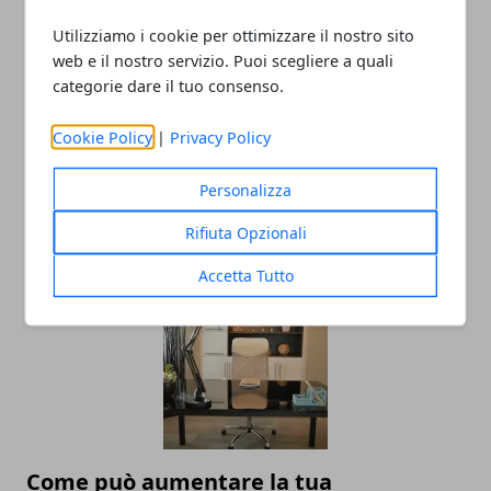
Utilizziamo i cookie per ottimizzare il nostro sito
web e il nostro servizio. Puoi scegliere a quali
categorie dare il tuo consenso.
Cookie Policy
|
Privacy Policy
Come raggiungere la sostenibilità
Personalizza
aziendale: gli step da non sottovalutare
Rifiuta Opzionali
01/10/2024
Accetta Tutto
Come può aumentare la tua