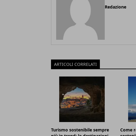
Redazione
ARTICOLI CORRELATI
Turismo sostenibile sempre
Come r
più in trend: le destinazioni
sostenib