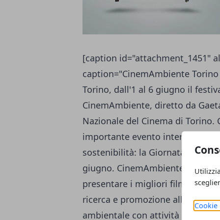
[caption id="attachment_1451" al
caption="CinemAmbiente Torino 1
Torino, dall'1 al 6 giugno il fest
CinemAmbiente, diretto da Gaeta
Nazionale del Cinema di Torino. 
importante evento internazionale 
Cons
sostenibilità: la Giornata Interna
giugno. CinemAmbiente nasce a 
Utilizzi
sceglie
presentare i migliori film ambien
ricerca e promozione all’afferma
Cookie 
ambientale con attività che si s