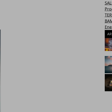
SAL
Pro
TER
BAM
Ene
AR