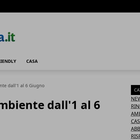
RIENDLY
CASA
te dall'1 al 6 Giugno
CA
NE
biente dall'1 al 6
RIN
AM
CAS
AB
RIS