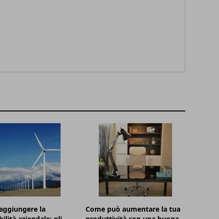
aggiungere la
Come può aumentare la tua
ilità aziendale: gli
produttività con una buona