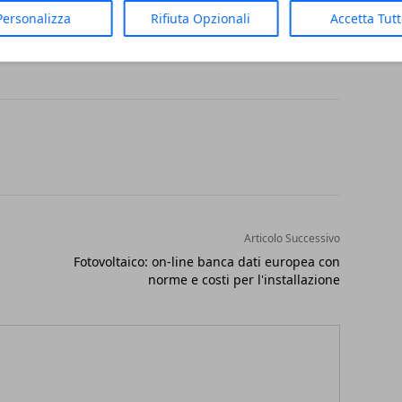
Personalizza
Rifiuta Opzionali
Accetta Tut
Articolo Successivo
Fotovoltaico: on-line banca dati europea con
norme e costi per l'installazione