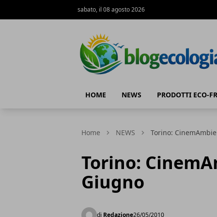
sabato, il 08 agosto 2026
Blog Ecologia
HOME
NEWS
PRODOTTI ECO-F
Home
NEWS
Torino: CinemAmbien
Torino: CinemAm
Giugno
di
Redazione
26/05/2010