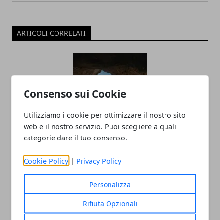
ARTICOLI CORRELATI
Consenso sui Cookie
Utilizziamo i cookie per ottimizzare il nostro sito
web e il nostro servizio. Puoi scegliere a quali
categorie dare il tuo consenso.
Turismo sostenibile sempre più in
trend: le destinazioni da non perdere
Cookie Policy
|
Privacy Policy
15/11/2024
Personalizza
Rifiuta Opzionali