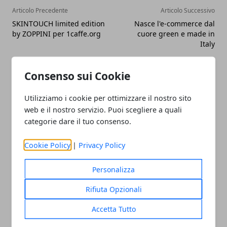
Articolo Precedente
Articolo Successivo
SKINTOUCH limited edition
Nasce l'e-commerce dal
by ZOPPINI per 1caffe.org
cuore green e made in
Italy
Consenso sui Cookie
Utilizziamo i cookie per ottimizzare il nostro sito
web e il nostro servizio. Puoi scegliere a quali
categorie dare il tuo consenso.
Redazione
Cookie Policy
|
Privacy Policy
Personalizza
Rifiuta Opzionali
Accetta Tutto
ARTICOLI CORRELATI