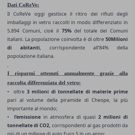
Dati CoReVe:
Il CoReVe oggi gestisce il ritiro dei rifiuti degli
imballaggi in vetro raccolti in modo differenziato in
5.894 Comuni, cioè il
75%
del totale dei Comuni
italiani. La popolazione coinvolta è di oltre
50Milioni
di abitanti
, corrispondente all’84% della
popolazione italiana.
I risparmi ottenuti annualmente grazie alla
raccolta differenziata del vetro:
• oltre
3 milioni di tonnellate di materie prime
pari al volume della piramide di Cheope, la più
importante al mondo;
•
l’emissione
in atmosfera di quasi
2 milioni di
tonnellate di CO2,
corrispondenti ai gas prodotti da
più di un milione di auto Euro 5 in un anno;