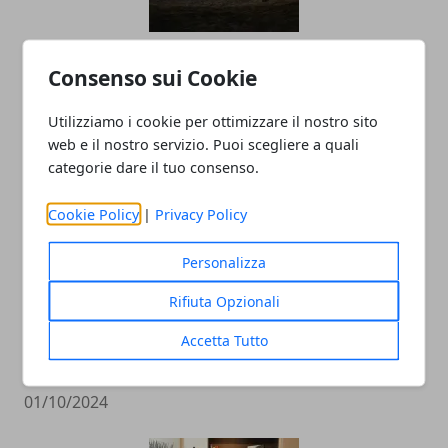
Turismo sostenibile sempre più in
Consenso sui Cookie
trend: le destinazioni da non perdere
Utilizziamo i cookie per ottimizzare il nostro sito
15/11/2024
web e il nostro servizio. Puoi scegliere a quali
categorie dare il tuo consenso.
Cookie Policy
|
Privacy Policy
Personalizza
Rifiuta Opzionali
Come raggiungere la sostenibilità
Accetta Tutto
aziendale: gli step da non sottovalutare
01/10/2024