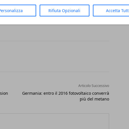
aese. Un gesto di amire verso il nostro
Personalizza
Rifiuta Opzionali
Accetta Tut
so noi stessi.
Articolo Successivo
sion
Germania: entro il 2016 fotovoltaico converrà
più del metano