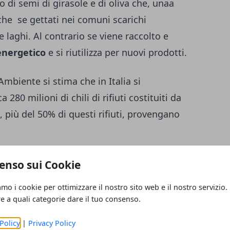
 di semi di girasole e di oliva che, unaa
 che se gettati nei comuni scarichi
 laghi. Al contrario se viene raccolto e
energetico
e si riutilizza per nuovi prodotti.
Ambiente si stima che in Italia si
280 milioni di chili di rifiuti costituiti da
e, più del 50% di questi rifiuti, provengano
te di energia e, tramire un corretto
enso sui Cookie
biodiesel
, carburante ecologico che in fase
amo i cookie per ottimizzare il nostro sito web e il nostro servizio.
re quantità di emissioni inquinanti
re a quali categorie dare il tuo consenso.
compiere un semplice gesto per favorire
Policy
|
Privacy Policy
lio utilizzato in un recipiente e portarlo