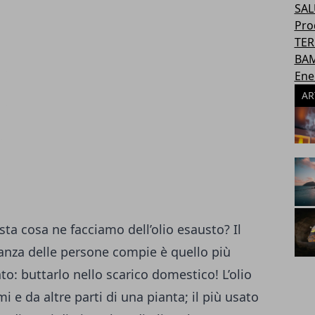
SAL
Pro
TER
BAM
Ene
AR
ta cosa ne facciamo dell’olio esausto? Il
nza delle persone compie è quello più
to: buttarlo nello scarico domestico! L’olio
i e da altre parti di una pianta; il più usato