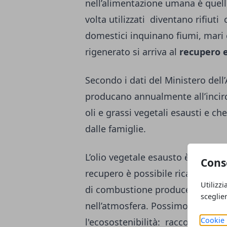
nell’alimentazione umana è quello
volta utilizzati diventano rifiuti
domestici inquinano fiumi, mari e
rigenerato si arriva al
recupero 
Secondo i dati del Ministero dell’
producano annualmente all’incirca 
oli e grassi vegetali esausti e ch
dalle famiglie.
L’olio vegetale esausto è una fon
Cons
recupero è possibile ricavarne il
Utilizzi
di combustione produce una mino
sceglie
nell’atmosfera. Possimo dunque 
Cookie 
l'ecosostenibilità: raccogliere l’o