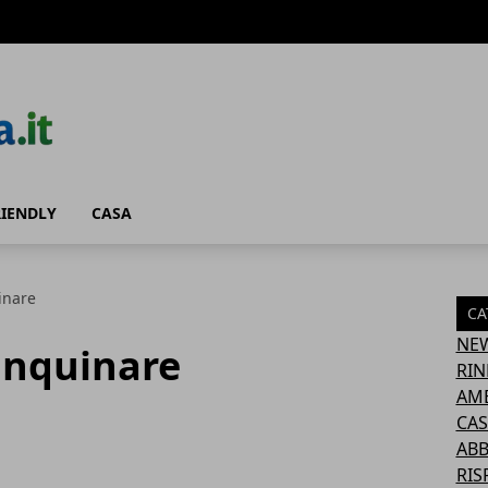
RIENDLY
CASA
inare
CA
NE
inquinare
RIN
AM
CAS
AB
RIS